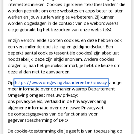
en de inzet van oppervlaktedelfstoffen en alternatieven, en in
de toestand van de grondwatervoorraden. De set indicatoren
wordt stelselmatig uitgebreid en geactualiseerd.
Indicatoren
Inzet minerale grondstoffen
Laatste update
12/07/2023
Aandeel alternatieve minerale grondstoffen
Laatste update
12/07/2023
Grondwaterstand